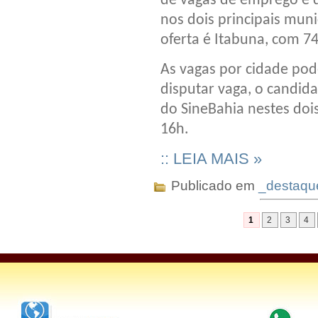
de vagas de emprego e 
nos dois principais muni
oferta é Itabuna, com 7
As vagas por cidade pod
disputar vaga, o candid
do SineBahia nestes doi
16h.
:: LEIA MAIS »
Publicado em
_destaqu
1
2
3
4