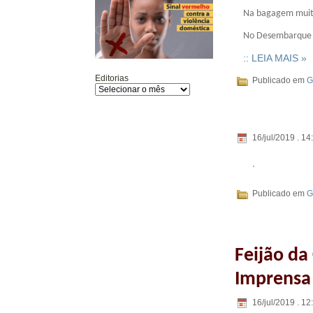
Na bagagem muitas
No Desembarque Ci
:: LEIA MAIS »
Editorias
Publicado em
G
16/jul/2019 . 14
Publicado em
G
Feijão da
Imprensa
16/jul/2019 . 12