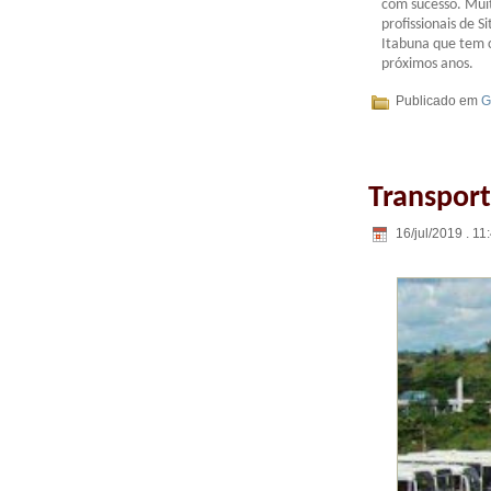
com sucesso. Muit
profissionais de S
Itabuna que tem 
próximos anos.
Publicado em
G
Transport
16/jul/2019 . 11