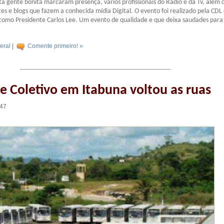
a gente bonita marcaram presença, vários profissionais do Radio e da Tv, além 
ites e blogs que fazem a conhecida mídia Digital. O evento foi realizado pela CDL
como Presidente Carlos Lee. Um evento de qualidade e que deixa saudades para
eral
|
Comente primeiro! »
e Coletivo em Itabuna voltou as ruas
:47