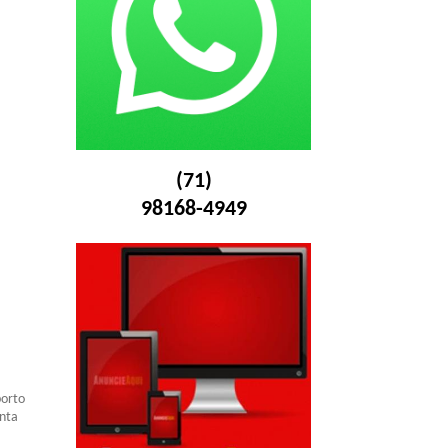
(71)
98168-4949
porto
anta