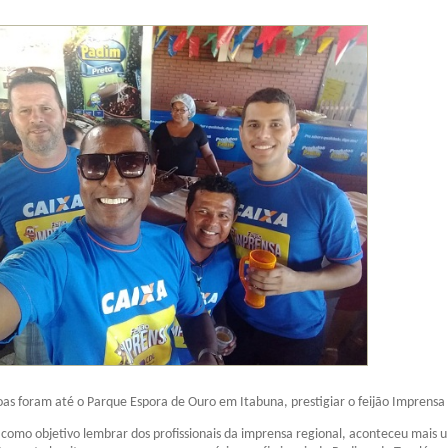
as foram até o Parque Espora de Ouro em Itabuna, prestigiar o feijão Imprensa
como objetivo lembrar dos profissionais da imprensa regional, aconteceu mais 