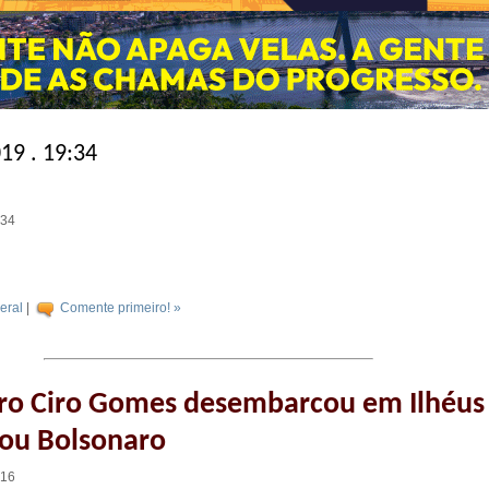
019 . 19:34
:34
eral
|
Comente primeiro! »
tro Ciro Gomes desembarcou em Ilhéus
ou Bolsonaro
:16