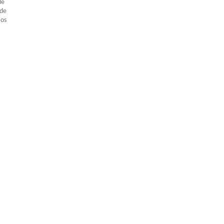
de
 de
 os