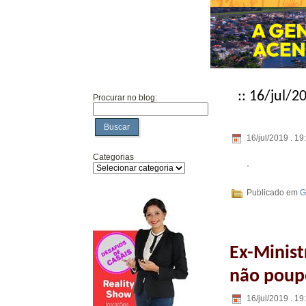
:: 16/jul/2
Procurar no blog:
Buscar
16/jul/2019 . 19
Categorias
Publicado em
G
Ex-Minis
não poup
16/jul/2019 . 19