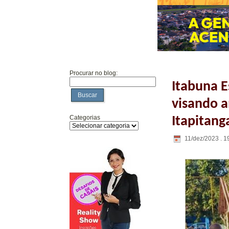
Procurar no blog:
Itabuna E
Buscar
visando a
Categorias
Itapitang
11/dez/2023 . 1