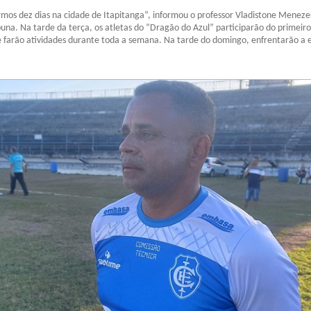
armos dez dias na cidade de Itapitanga”, informou o professor Vladistone Meneze
buna. Na tarde da terça, os atletas do ”Dragão do Azul” participarão do primeiro
 farão atividades durante toda a semana. Na tarde do domingo, enfrentarão a 