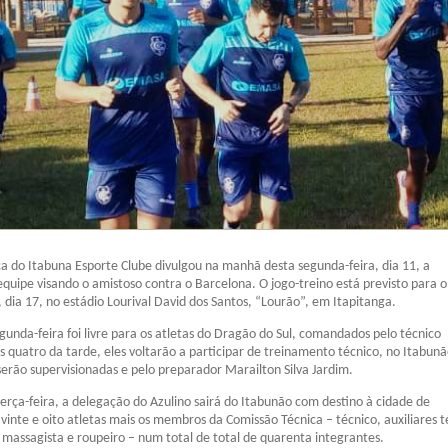
a do Itabuna Esporte Clube divulgou na manhã desta segunda-feira, dia 11, a
uipe visando o amistoso contra o Barcelona. O jogo-treino está previsto para o
dia 17, no estádio Lourival David dos Santos, “Lourão”, em Itapitanga.
unda-feira foi livre para os atletas do Dragão do Sul, comandados pelo técnico
 quatro da tarde, eles voltarão a participar de treinamento técnico, no Itabunã
 serão supervisionadas e pelo preparador Marailton Silva Jardim.
rça-feira, a delegação do Azulino sairá do Itabunão com destino à cidade de
 vinte e oito atletas mais os membros da Comissão Técnica – técnico, auxiliares t
, massagista e roupeiro – num total de total de quarenta integrantes.