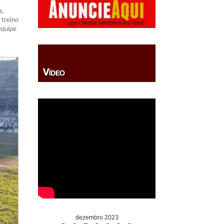
s,
 treino
equipe
dezembro 2023