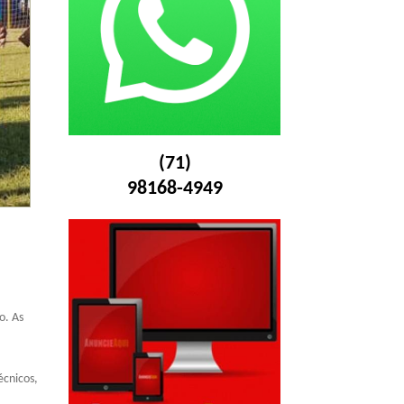
(71)
98168-4949
o. As
écnicos,