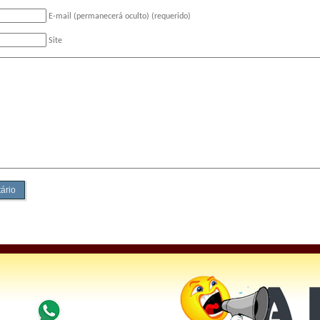
E-mail (permanecerá oculto) (requerido)
Site
ário