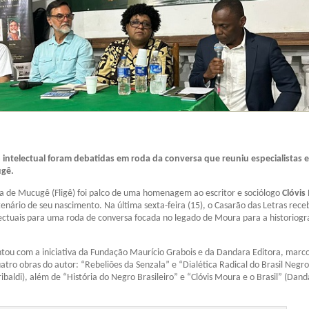
o intelectual foram debatidas em roda da conversa que reuniu especialistas e
gê.
ria de Mucugê (Fligê) foi palco de uma homenagem ao escritor e sociólogo
Clóvis
enário de seu nascimento. Na última sexta-feira (15), o Casarão das Letras rece
lectuais para uma roda de conversa focada no legado de Moura para a historiogr
tou com a iniciativa da Fundação Maurício Grabois e da Dandara Editora, marc
tro obras do autor: “Rebeliões da Senzala” e “Dialética Radical do Brasil Negr
ibaldi), além de “História do Negro Brasileiro” e “Clóvis Moura e o Brasil” (Dan