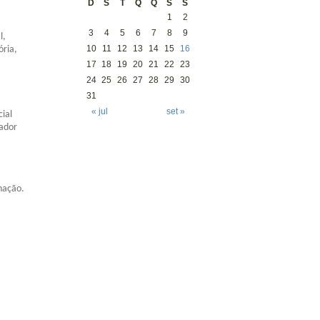
D
S
T
Q
Q
S
S
1
2
3
4
5
6
7
8
9
l,
10
11
12
13
14
15
16
ória,
17
18
19
20
21
22
23
24
25
26
27
28
29
30
31
« jul
set »
ial
vador
nação.