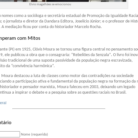
Elvio magalhães se emocionou
u nomes como a socióloga e secretária estadual de Promoção da Igualdade Racia
o jornalista e diretor da Dandara Editora, Joselício Júnior; e o professor de Hist
 A mediação ficou por conta do historiador Marcelo Rocha.
mperam com Mitos
nte (PI) em 1925, Clóvis Moura se tornou uma figura central no pensamento soc
59, ele publicou a obra que o consagraria: “Rebeliões da Senzala”
.
O livro foi ino
visão tradicional de uma suposta passividade da população negra escravizada,
to da “convivência harmônica”.
, Moura destacou a luta de classes como motor das contradições na sociedade
nciando a participação ativa e fundamental da população negra na formação da 
, historiador e pensador marxista, Moura faleceu em 2003, deixando um legado
ntinua a inspirar o debate e a pesquisa sobre as questões raciais no Brasil.
eral
tário
Nome (requerido)