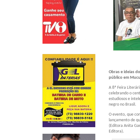
Obras e ideias d
público em Mucu
A 8ª Feira Literá
celebrando o cent
estudiosos e inte
negro no Brasil.
O evento, que con
lançamento de qua
(Editora Anita Gar
Editora).