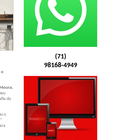
(71)
98168-4949
 o
 Moura
,
beu
afia do
ou o
o”
dara