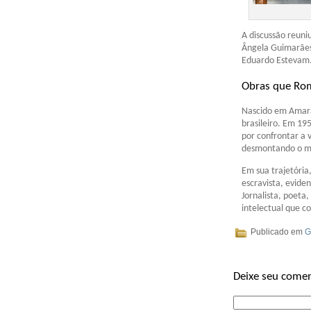
A discussão reuni
Ângela Guimarães; 
Eduardo Estevam.
Obras que Ro
Nascido em Amara
brasileiro. Em 19
por confrontar a 
desmontando o mi
Em sua trajetória
escravista, evide
Jornalista, poeta
intelectual que co
Publicado em
G
Deixe seu comen