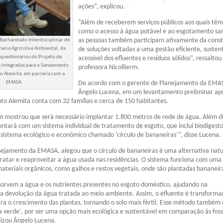
ações”, explicou.
“Além de receberem serviços públicos aos quais têm 
como o acesso à água potável e ao esgotamento san
as pessoas também participam ativamente da cons
Bacharelado Interdisciplinar de
haria Agrícola e Ambiental, da
de soluções voltadas a uma gestão eficiente, susten
questionários do Projeto de
acessível dos efluentes e resíduos sólidos”, ressaltou
 Integradas para o Saneamento
professora Nicollierm.
 Alemita, em parceria com a
EMASA.
De acordo com o gerente de Planejamento da EMA
Ângelo Lucena, em um levantamento preliminar ap
o Alemita conta com 32 famílias e cerca de 150 habitantes.
 mostrou que será necessário implantar 1.800 metros de rede de água. Além di
ontará com um sistema individual de tratamento de esgoto, que inclui biodigestor
istema ecológico e econômico chamado ‘círculo de bananeiras’”, disse Lucena.
ejamento da EMASA, alegou que o círculo de bananeiras é uma alternativa natu
tratar e reaproveitar a água usada nas residências. O sistema funciona com uma
teriais orgânicos, como galhos e restos vegetais, onde são plantadas bananeir
sorvem a água e os nutrientes presentes no esgoto doméstico, ajudando na
 devolução da água tratada ao meio ambiente. Assim, o efluente é transform
ara o crescimento das plantas, tornando o solo mais fértil. Esse método também 
 verde’, por ser uma opção mais ecológica e sustentável em comparação às fos
alizou Ângelo Lucena.