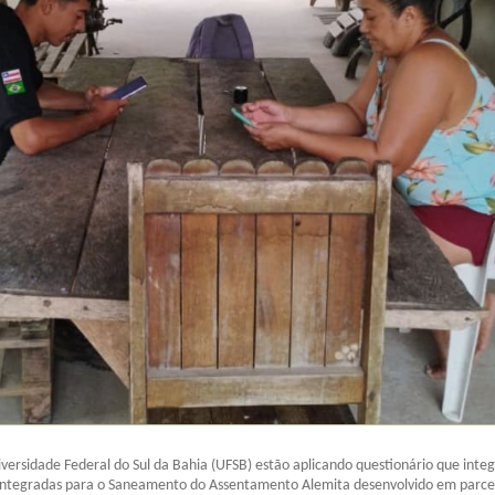
versidade Federal do Sul da Bahia (UFSB) estão aplicando questionário que integ
 Integradas para o Saneamento do Assentamento Alemita desenvolvido em parce