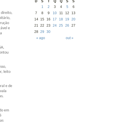
D
S
T
Q
Q
S
S
1
2
3
4
5
6
direito,
7
8
9
10
11
12
13
itário,
14
15
16
17
18
19
20
trução
21
22
23
24
25
26
27
tável e
28
29
30
 a
« ago
out »
SA,
ontou
sso,
, leito
ral e de
 vala
as.
ado em
é
sas