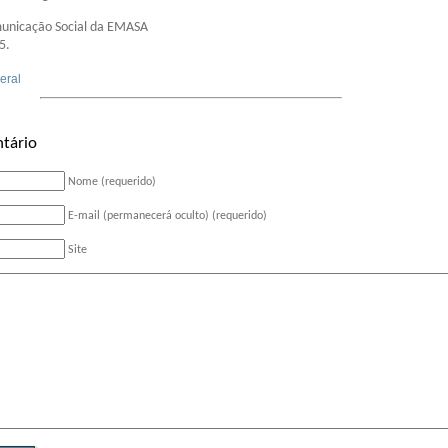
municação Social da EMASA
5.
eral
tário
Nome (requerido)
E-mail (permanecerá oculto) (requerido)
Site