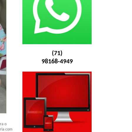
(71)
98168-4949
ra o
ria com