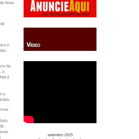
 de Nova
 de
ara o
são,
ora da
, a
MASA é
m a
cípio.
erosa
ntato
de.
penas
setembro 2025
s