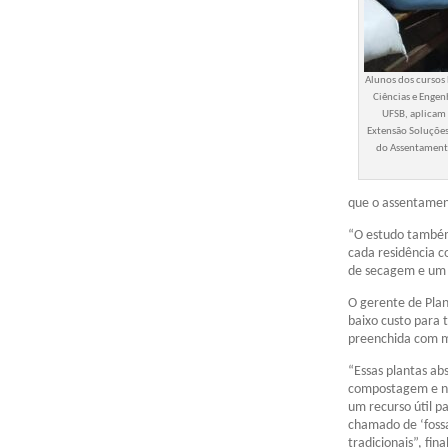
Alunos dos cursos 
Ciências e Engen
UFSB, aplicam 
Extensão Soluções
do Assentamento
que o assentament
“O estudo também
cada residência c
de secagem e um s
O gerente de Plan
baixo custo para 
preenchida com ma
“Essas plantas ab
compostagem e na
um recurso útil p
chamado de ‘fossa
tradicionais”, fin