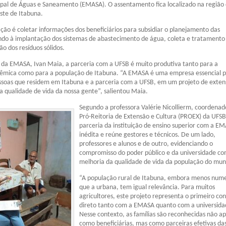
pal de Águas e Saneamento (EMASA). O assentamento fica localizado na região
ste de Itabuna.
ação é coletar informações dos beneficiários para subsidiar o planejamento das
ndo à implantação dos sistemas de abastecimento de água, coleta e tratamento
ão dos resíduos sólidos.
 da EMASA, Ivan Maia, a parceria com a UFSB é muito produtiva tanto para a
mica como para a população de Itabuna. “A EMASA é uma empresa essencial p
ssoas que residem em Itabuna e a parceria com a UFSB, em um projeto de exten
a qualidade de vida da nossa gente”, salientou Maia.
Segundo a professora Valérie Nicollierm, coordenad
Pró-Reitoria de Extensão e Cultura (PROEX) da UFSB
parceria da instituição de ensino superior com a E
inédita e reúne gestores e técnicos. De um lado,
professores e alunos e de outro, evidenciando o
compromisso do poder público e da universidade co
melhoria da qualidade de vida da população do muni
“A população rural de Itabuna, embora menos num
que a urbana, tem igual relevância. Para muitos
agricultores, este projeto representa o primeiro co
direto tanto com a EMASA quanto com a universida
Nesse contexto, as famílias são reconhecidas não a
como beneficiárias, mas como parceiras efetivas da