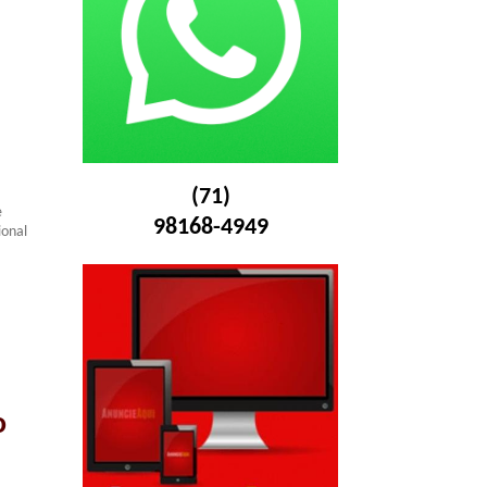
(71)
e
98168-4949
ional
o