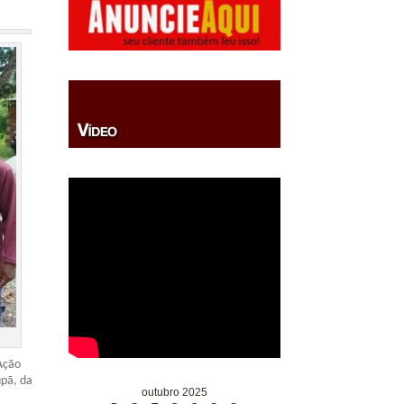
(Ação
upã, da
outubro 2025