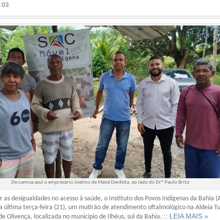
0:03
De camisa azul o empresário Joelmo de Mané Dentista, ao lado do Drº Paulo Brito
ir as desigualdades no acesso à saúde, o Instituto dos Povos Indígenas da Bahia 
na última terça-feira (21), um mutirão de atendimento oftalmológico na Aldeia T
:: LEIA MAIS »
e Olivença, localizada no município de Ilhéus, sul da Bahia.