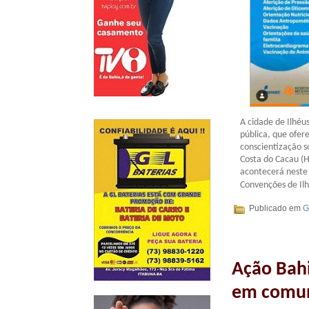
A cidade de Ilhéu
pública, que ofer
conscientização s
Costa do Cacau (
acontecerá neste 
Convenções de Il
Publicado em
G
Ação Bah
em comun