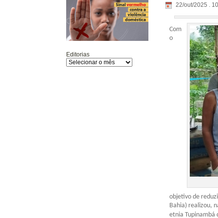
22/out/2025 . 1
Com
o
Editorias
objetivo de reduz
Bahia) realizou, 
etnia Tupinambá d