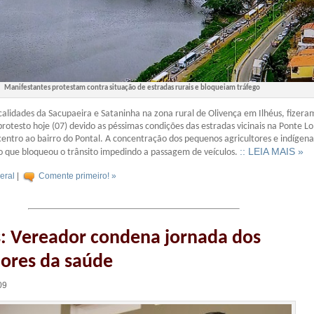
Manifestantes protestam contra situação de estradas rurais e bloqueiam tráfego
alidades da Sacupaeira e Sataninha na zona rural de Olivença em Ilhéus, fizera
rotesto hoje (07) devido as péssimas condições das estradas vicinais na Ponte 
o centro ao bairro do Pontal. A concentração dos pequenos agricultores e indígen
:: LEIA MAIS »
 que bloqueou o trânsito impedindo a passagem de veículos.
eral
|
Comente primeiro! »
: Vereador condena jornada dos
ores da saúde
09