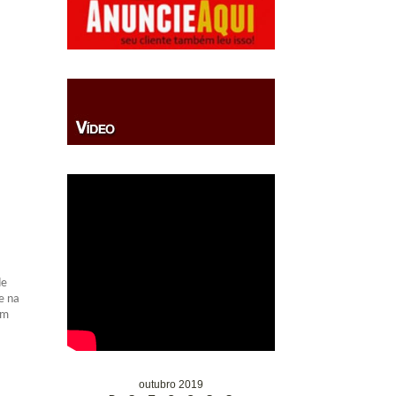
de
e na
em
outubro 2019