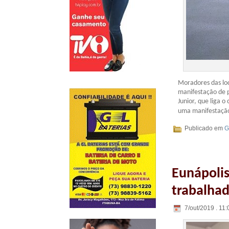
Moradores das loc
manifestação de p
Junior, que liga 
uma manifestação
Publicado em
G
Eunápolis
trabalhad
7/out/2019 . 11: