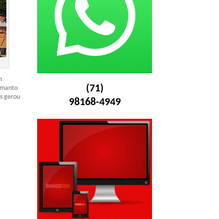
m
(71)
Lomanto
as gerou
98168-4949