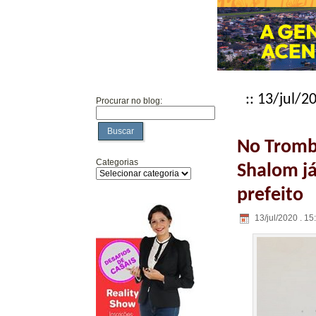
:: 13/jul/2
Procurar no blog:
Buscar
No Tromb
Categorias
Shalom j
prefeito
13/jul/2020 . 15