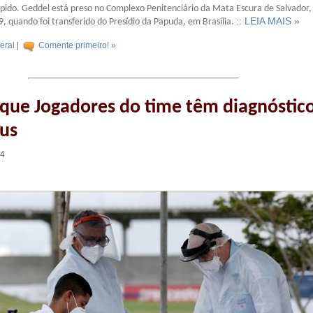
rápido. Geddel está preso no Complexo Penitenciário da Mata Escura de Salvador,
:: LEIA MAIS »
 quando foi transferido do Presídio da Papuda, em Brasília.
eral
|
Comente primeiro! »
 que Jogadores do time têm diagnóstic
rus
44