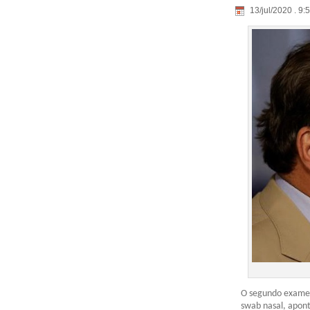
13/jul/2020 . 9:
O segundo exame d
swab nasal, apont