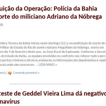
uição da Operação: Polícia da Bahia
rte do miliciano Adriano da Nóbrega
:05
a Políica Técnica da Bahia iniciou neste domingo (12) a reconstituição da morte do 
a Militar do Estado do Rio de Janeiro Adriano Magalhães da Nóbrega, morto em
 no dia 9 de fevereiro deste ano, na Zona Rural de Esplanada. Conforme a Secret
 do Estado da Bahia, as equipes envolvidas no confronto vão refazer todo o per
Os peritos criminais e técnicos analisarão as informações dos depoimentos e repet
:: LEIA MAIS »
ocais onde eles ocorreram.
eral
|
Comente primeiro! »
este de Geddel Vieira Lima dá negativ
navírus