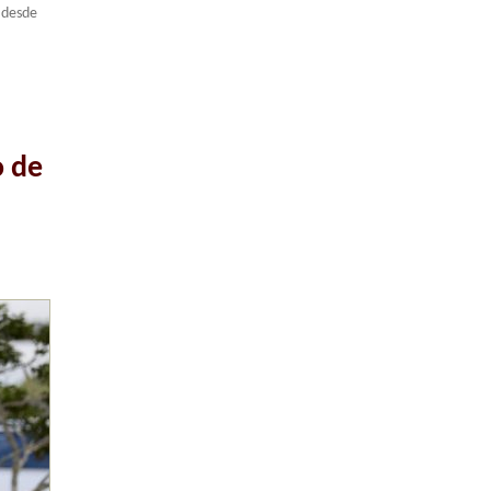
 desde
o de