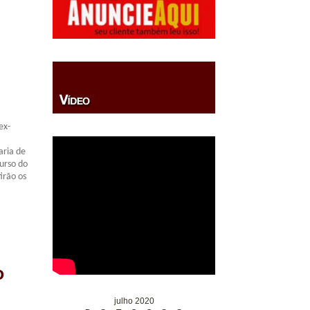
ex-
aria de
curso do
irão os
o
julho 2020