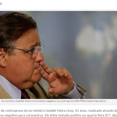
59
Ex-ministro Geddel Vieira Lima testou negativo na contraprova REUTERS/Ueslei Marcelino
e contraprova do ex-ministro Geddel Vieira Lima, 61 anos, realizado através d
ou negativo para coronavírus. Ele tinha testado positivo na quarta-feira 8/7, de