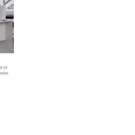
id-19
maior