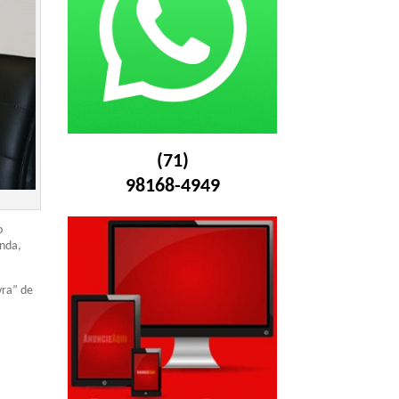
(71)
98168-4949
o
enda,
vra” de