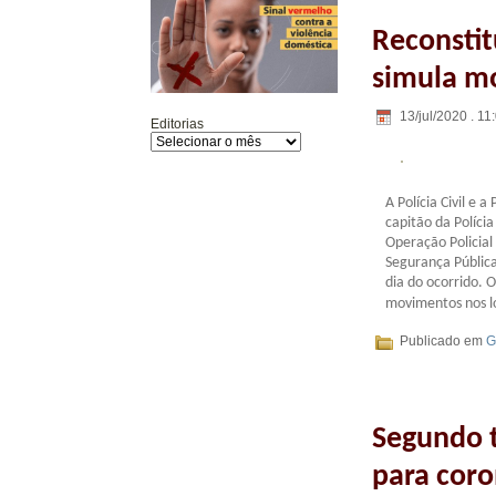
Reconstit
simula mo
13/jul/2020 . 11
Editorias
A Polícia Civil e 
capitão da Políci
Operação Policial
Segurança Pública
dia do ocorrido. 
movimentos nos l
Publicado em
G
Segundo t
para coro