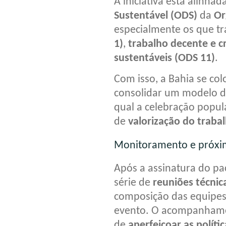
A iniciativa está alinha
Sustentável (ODS)
da
Or
especialmente os que t
1)
,
trabalho decente e 
sustentáveis (ODS 11)
.
Com isso, a Bahia se co
consolidar um modelo 
qual a celebração popu
de
valorização do trabal
Monitoramento e próxi
Após a assinatura do pa
série de
reuniões técnic
composição das equipes 
evento. O acompanhamen
de
aperfeiçoar as políti