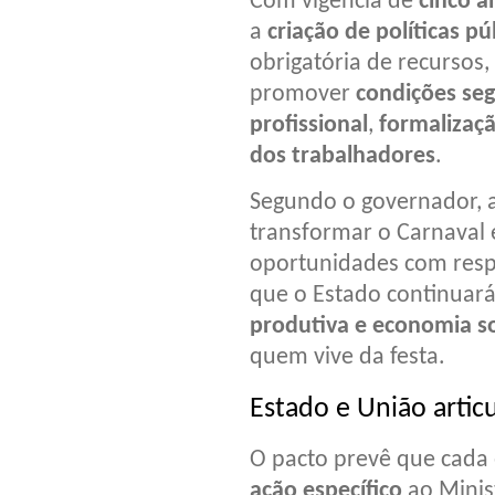
Com vigência de
cinco a
a
criação de políticas pú
obrigatória de recursos,
promover
condições seg
profissional
,
formalizaçã
dos trabalhadores
.
Segundo o governador, a
transformar o Carnaval
oportunidades com resp
que o Estado continuar
produtiva e economia so
quem vive da festa.
Estado e União artic
O pacto prevê que cada
ação específico
ao Minis