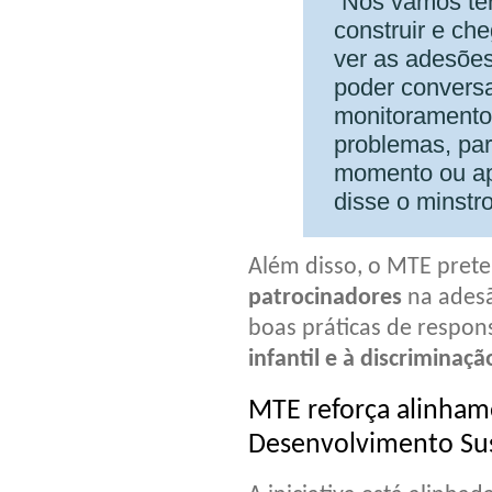
“Nós vamos ter 
construir e ch
ver as adesões
poder conversa
monitoramento 
problemas, par
momento ou ape
disse o minstro
Além disso, o MTE pret
patrocinadores
na adesã
boas práticas de respons
infantil e à discriminaçã
MTE reforça alinham
Desenvolvimento Su