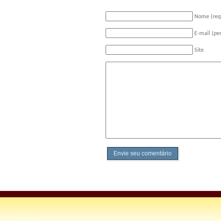
Nome (req
E-mail (pe
Site
Envie seu comentário