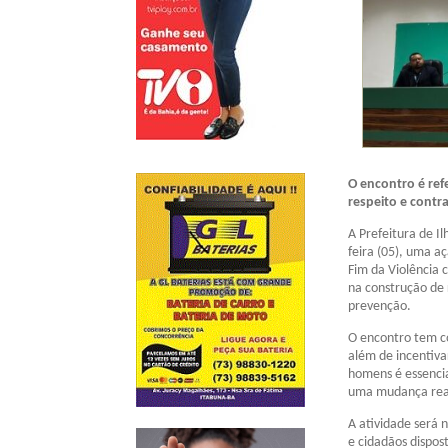
O encontro é re
respeito e contr
A Prefeitura de Il
feira (05), uma a
Fim da Violência 
na construção de 
prevenção.
O encontro tem co
além de incentiva
homens é essencia
uma mudança real 
A atividade será 
e cidadãos dispost