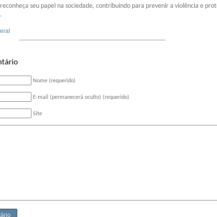
conheça seu papel na sociedade, contribuindo para prevenir a violência e pro
.
eral
tário
Nome (requerido)
E-mail (permanecerá oculto) (requerido)
Site
ário