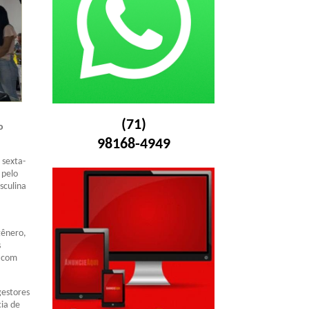
(71)
o
98168-4949
 sexta-
 pelo
sculina
gênero,
s
o com
gestores
cia de