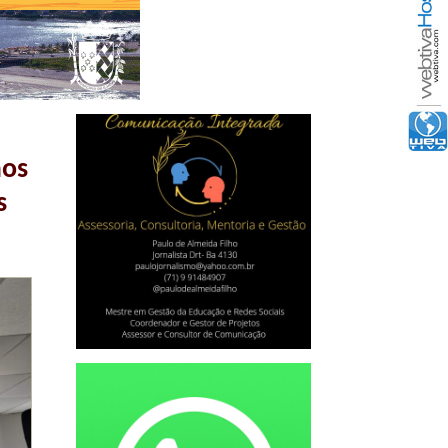
aos
s