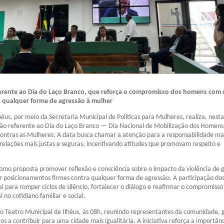
ferente ao Dia do Laço Branco, que reforça o compromisso dos homens com 
a qualquer forma de agressão à mulher
héus, por meio da Secretaria Municipal de Políticas para Mulheres, realiza, nesta
ção referente ao Dia do Laço Branco — Dia Nacional de Mobilização dos Homens
contras as Mulheres. A data busca chamar a atenção para a responsabilidade ma
relações mais justas e seguras, incentivando atitudes que promovam respeito e
mo proposta promover reflexão e consciência sobre o impacto da violência de 
r posicionamentos firmes contra qualquer forma de agressão. A participação do
l para romper ciclos de silêncio, fortalecer o diálogo e reafirmar o compromiss
no cotidiano familiar e social.
no Teatro Municipal de Ilhéus, às 08h, reunindo representantes da comunidade, 
os a contribuir para uma cidade mais igualitária. A iniciativa reforça a importân