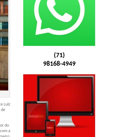
(71)
98168-4949
e Luiz
 de
or do
 com a
imeiro