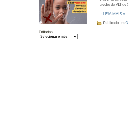
trecho do VLT de S
:: LEIA MAIS »
Publicado em
G
Editorias