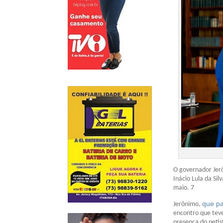
O governador Jerô
Inácio Lula da Si
maio. 7
que pa
Jerônimo,
encontro que teve
presença do petis