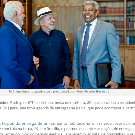
Jerônimo durante agenda com o presidente Lula – Foto: Ricardo Stuckert |
nimo Rodrigues (PT) confirmou, nesta quinta-feira, 30, que convidou o president
lva (PT) para uma nova agenda de entregas na Bahia, que pode acontecer a partir
rticipou da entrega de um conjunto habitacional
em Salvador, revelou o te
 com Lula na terça, 29, em Brasília, e pontuou que entre as opções de entregas
ta, antes do início do período eleitoral, aparecem o Hospital de Alagoinhas, o pr