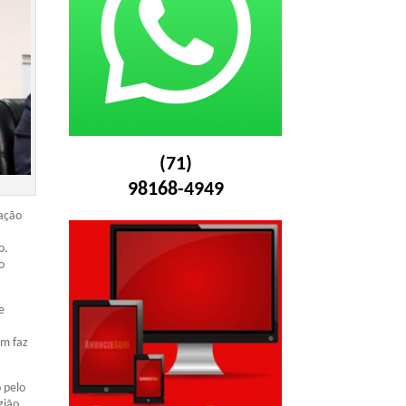
(71)
98168-4949
pação
o.
o
e
em faz
 pelo
gião.