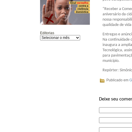
“Receber a Comen
aniversário da ci
nossa responsabil
qualidade de vida
Editorias
Entregas e anúnci
Na continuidade d
inaugura a amplia
Tecnológica, assi
para pavimentação
município.
Repórter: Simôni
Publicado em
G
Deixe seu comen