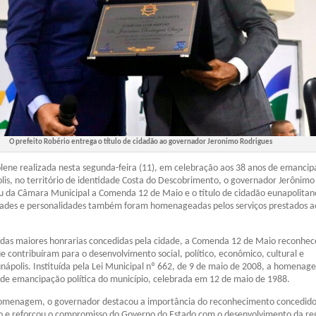
O prefeito Robério entrega o título de cidadão ao governador Jeronimo Rodrigues
lene realizada nesta segunda-feira (11), em celebração aos 38 anos de emanci
olis, no território de identidade Costa do Descobrimento, o governador Jerônimo
u da Câmara Municipal a Comenda 12 de Maio e o título de cidadão eunapolitan
dades e personalidades também foram homenageadas pelos serviços prestados a
das maiores honrarias concedidas pela cidade, a Comenda 12 de Maio reconhec
e contribuíram para o desenvolvimento social, político, econômico, cultural e
nápolis. Instituída pela Lei Municipal nº 662, de 9 de maio de 2008, a homenag
 de emancipação política do município, celebrada em 12 de maio de 1988.
omenagem, o governador destacou a importância do reconhecimento concedido
o e reforçou o compromisso do Governo do Estado com o desenvolvimento da re