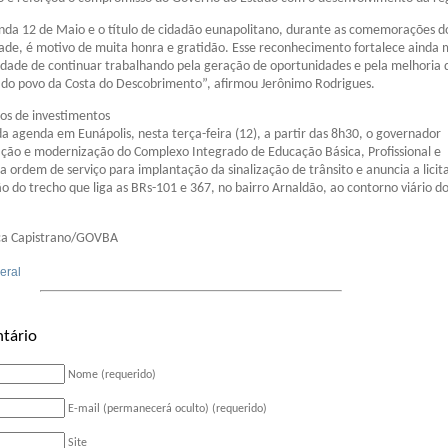
da 12 de Maio e o título de cidadão eunapolitano, durante as comemorações d
dade, é motivo de muita honra e gratidão. Esse reconhecimento fortalece ainda 
idade de continuar trabalhando pela geração de oportunidades e pela melhoria 
 do povo da Costa do Descobrimento”, afirmou Jerônimo Rodrigues.
os de investimentos
a agenda em Eunápolis, nesta terça-feira (12), a partir das 8h30, o governador
ção e modernização do Complexo Integrado de Educação Básica, Profissional e
na ordem de serviço para implantação da sinalização de trânsito e anuncia a licit
 do trecho que liga as BRs-101 e 367, no bairro Arnaldão, ao contorno viário d
ca Capistrano/GOVBA
eral
tário
Nome (requerido)
E-mail (permanecerá oculto) (requerido)
Site