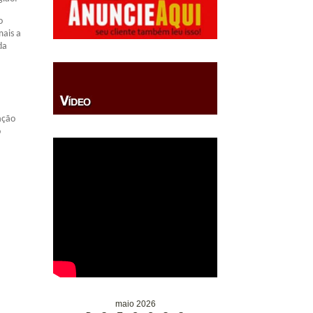
o
mais a
da
ação
o
maio 2026