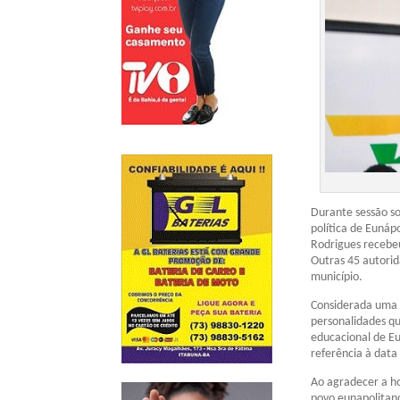
Durante sessão so
política de Eunáp
Rodrigues recebe
Outras 45 autori
município.
Considerada uma 
personalidades qu
educacional de Eu
referência à data
Ao agradecer a h
povo eunapolitan