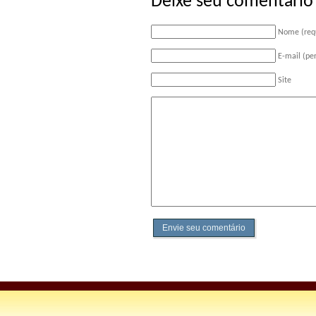
Deixe seu comentário
Nome (req
E-mail (pe
Site
Envie seu comentário