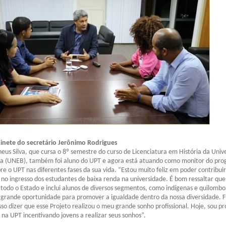
inete do secretário Jerônimo Rodrigues
us Silva, que cursa o 8º semestre do curso de Licenciatura em História da Univ
ia (UNEB), também foi aluno do UPT e agora está atuando como monitor do pr
e o UPT nas diferentes fases da sua vida. “Estou muito feliz em poder contribui
 no ingresso dos estudantes de baixa renda na universidade. É bom ressaltar que
m todo o Estado e inclui alunos de diversos segmentos, como indígenas e quilombo
grande oportunidade para promover a igualdade dentro da nossa diversidade. F
sso dizer que esse Projeto realizou o meu grande sonho profissional. Hoje, sou pr
o na UPT incentivando jovens a realizar seus sonhos”.