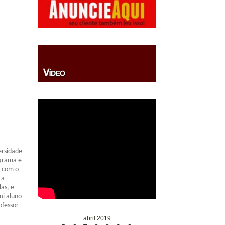
ersidade
ograma e
r com o
 a
las, e
ui aluno
ofessor
abril 2019