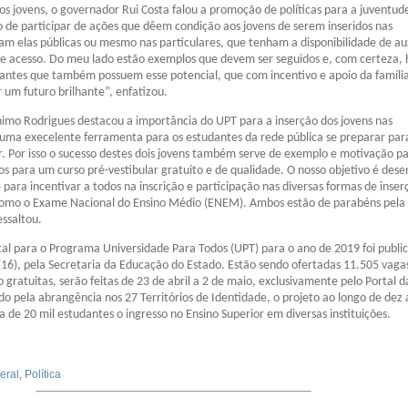
s jovens, o governador Rui Costa falou a promoção de políticas para a juventud
o de participar de ações que dêem condição aos jovens de serem inseridos nas
jam elas públicas ou mesmo nas particulares, que tenham a disponibilidade de aux
e acesso. Do meu lado estão exemplos que devem ser seguidos e, com certeza, 
antes que também possuem esse potencial, que com incentivo e apoio da famíli
r um futuro brilhante”, enfatizou.
nimo Rodrigues destacou a importância do UPT para a inserção dos jovens nas
 uma execelente ferramenta para os estudantes da rede pública se preparar par
r. Por isso o sucesso destes dois jovens também serve de exemplo e motivação p
nos para um curso pré-vestibular gratuito e de qualidade. O nosso objetivo é dese
para incentivar a todos na inscrição e participação nas diversas formas de inser
 como o Exame Nacional do Ensino Médio (ENEM). Ambos estão de parabéns pela
ssaltou.
ital para o Programa Universidade Para Todos (UPT) para o ano de 2019 foi publi
 (16), pela Secretaria da Educação do Estado. Estão sendo ofertadas 11.505 vagas
o gratuitas, serão feitas de 23 de abril a 2 de maio, exclusivamente pelo Portal d
 pela abrangência nos 27 Territórios de Identidade, o projeto ao longo de dez 
ca de 20 mil estudantes o ingresso no Ensino Superior em diversas instituições.
eral
,
Política