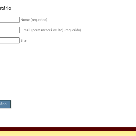
tário
Nome (requerido)
E-mail (permanecerá oculto) (requerido)
Site
ário