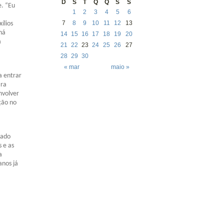
D
S
T
Q
Q
S
S
e. “Eu
1
2
3
4
5
6
7
8
9
10
11
12
13
ílios
há
14
15
16
17
18
19
20
a
21
22
23
24
25
26
27
28
29
30
« mar
maio »
a entrar
ara
nvolver
ção no
cado
 e as
a
anos já