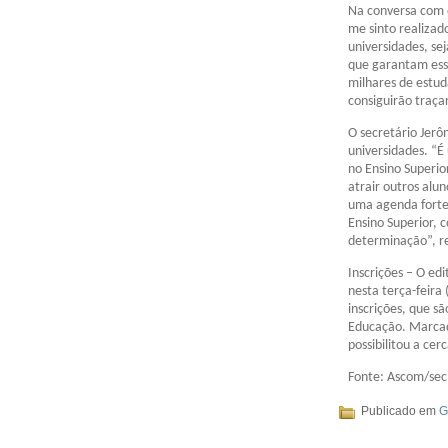
Na conversa com o
me sinto realizad
universidades, se
que garantam ess
milhares de estud
consiguirão traça
O secretário Jerô
universidades. “É
no Ensino Superio
atrair outros alu
uma agenda forte 
Ensino Superior,
determinação”, re
Inscrições – O ed
nesta terça-feira
inscrições, que sã
Educação. Marcado
possibilitou a cer
Fonte: Ascom/sec
Publicado em
G