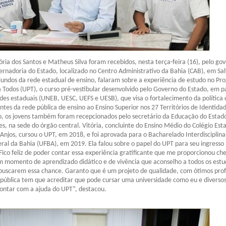
ória dos Santos e Matheus Silva foram recebidos, nesta terça-feira (16), pelo go
ernadoria do Estado, localizado no Centro Administrativo da Bahia (CAB), em Sal
iundos da rede estadual de ensino, falaram sobre a experiência de estudo no P
 Todos (UPT), o curso pré-vestibular desenvolvido pelo Governo do Estado, em p
des estaduais (UNEB, UESC, UEFS e UESB), que visa o fortalecimento da política 
ntes da rede pública de ensino ao Ensino Superior nos 27 Territórios de Identida
o, os jovens também foram recepcionados pelo secretário da Educação do Estad
s, na sede do órgão central.
Vitória, concluinte do Ensino Médio do Colégio Est
Anjos, cursou o UPT, em 2018, e foi aprovada para o Bacharelado Interdisciplina
ral da Bahia (UFBA), em 2019. Ela falou sobre o papel do UPT para seu ingresso
“Fico feliz de poder contar essa experiência gratificante que me proporcionou ch
m momento de aprendizado didático e de vivência que aconselho a todos os est
buscarem essa chance. Garanto que é um projeto de qualidade, com ótimos prof
 pública tem que acreditar que pode cursar uma universidade como eu e diversos
ontar com a ajuda do UPT”, destacou.