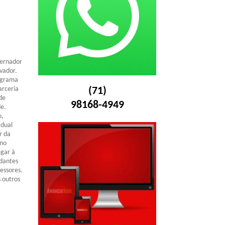
vernador
vador.
rograma
arceria
(71)
de
98168-4949
de.
o,
adual
r da
 no
egar à
udantes
essores.
 outros