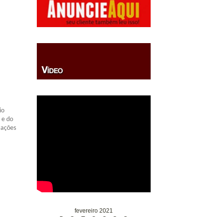
io
 e do
zações
fevereiro 2021