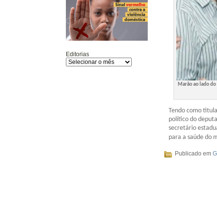
Editorias
Marão ao lado do 
Tendo como titul
político do deput
secretário estadu
para a saúde do 
Publicado em
G