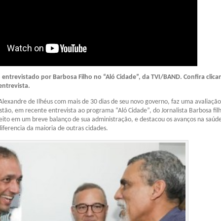
 entrevistado por Barbosa Filho no “Aló Cidade”, da TVI/BAND. Confira clic
entrevista.
Alexandre de Ilhéus com mais de 30 dias de seu novo governo, faz uma avaliação
estão, em recente entrevista ao programa “Aló Cidade”, do Jornalista Barbosa fil
eito em um breve balanço de sua administração, e destacou os avanços na saúd
diferencia da maioria de outras cidades.