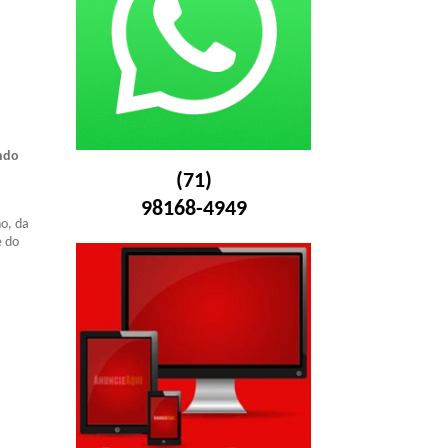
ando
(71)
98168-4949
ho, da
e do