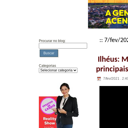
:: 7/fev/20
Procurar no blog:
Buscar
Ilhéus: M
Categorias
principai
7/fev/2021 . 2:4